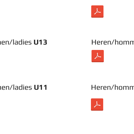
en/ladies
U13
Heren/hom
en/ladies
U11
Heren/hom