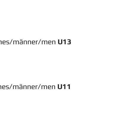
mes/männer/men
U13
mes/männer/men
U11