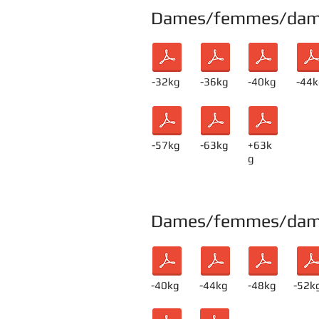
Dames/femmes/dam
-32kg
-36kg
-40kg
-44k
-57kg
-63kg
+63k
g
Dames/femmes/dam
-40kg
-44kg
-48kg
-52k