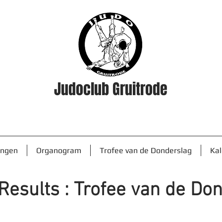
Judoclub Gruitrode
ingen
Organogram
Trofee van de Donderslag
Ka
 Results : Trofee van de Do