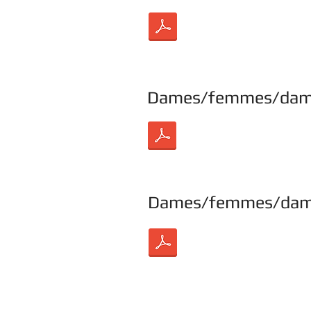
Dames/femmes/dam
Dames/femmes/dam