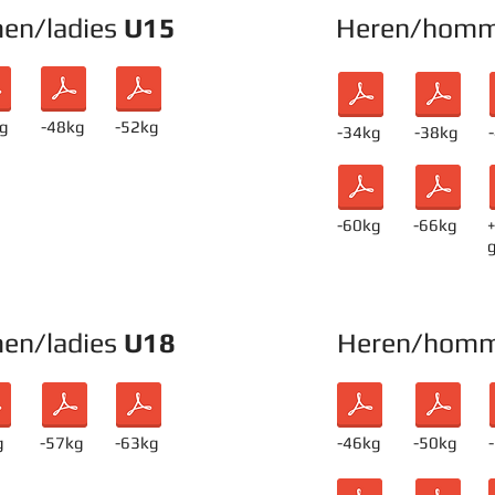
en/ladies
U15
Heren/hom
g
-48kg
-52kg
-34kg
-38kg
-60kg
-66kg
en/ladies
U18
Heren/hom
g
-57kg
-63kg
-46kg
-50kg