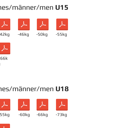
mes/männer/men
U15
-42kg
-46kg
-50kg
-55kg
+66k
g
mes/männer/men
U18
-55kg
-60kg
-66kg
-73kg