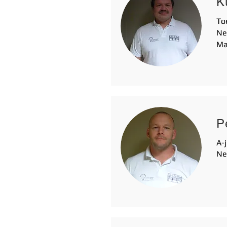
K
To
Ne
Ma
P
A-
Ne