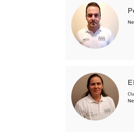
P
Ne
E
Cl
Ne