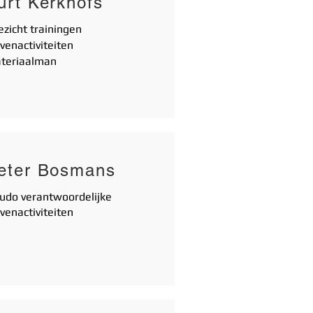
urt Kerkhofs
ezicht trainingen
venactiviteiten
teriaalman
eter Bosmans
judo verantwoordelijke
venactiviteiten