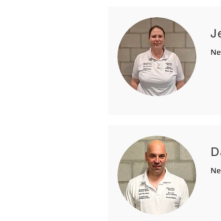
J
Ne
D
Ne