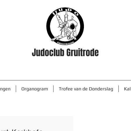
Judoclub Gruitrode
ingen
Organogram
Trofee van de Donderslag
Ka