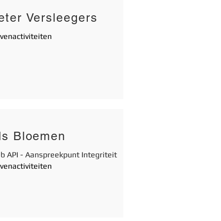
eter Versleegers
venactiviteiten
ls Bloemen
ub API - Aanspreekpunt Integriteit
venactiviteiten