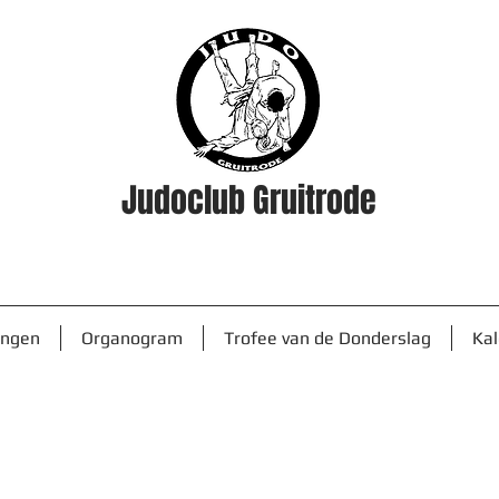
Judoclub Gruitrode
ingen
Organogram
Trofee van de Donderslag
Ka