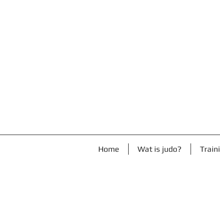
Home
Wat is judo?
Train